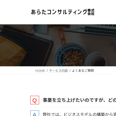
コ
ナ
ン
ビ
テ
ゲ
ン
ー
ツ
シ
へ
ョ
ス
ン
キ
に
ッ
移
プ
動
HOME
サービス内容
よくあるご質問
事業を立ち上げたいのですが、ど
弊社では、ビジネスモデルの構築から